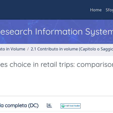
Home
Sfo
 Research Information Syste
uto in Volume
2.1 Contributo in volume (Capitolo o Saggi
es choice in retail trips: compariso
a completa (DC)