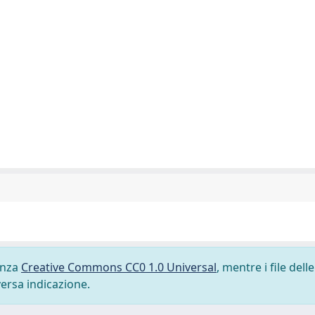
cenza
Creative Commons CC0 1.0 Universal
, mentre i file delle
versa indicazione.