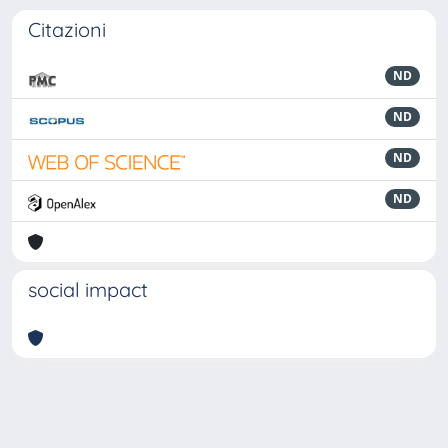
Citazioni
ND
ND
ND
ND
social impact