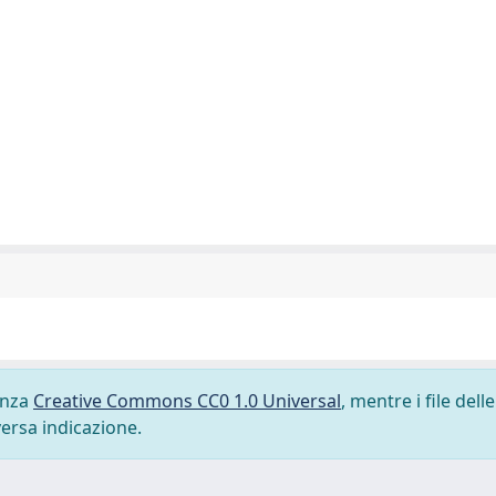
cenza
Creative Commons CC0 1.0 Universal
, mentre i file delle
versa indicazione.