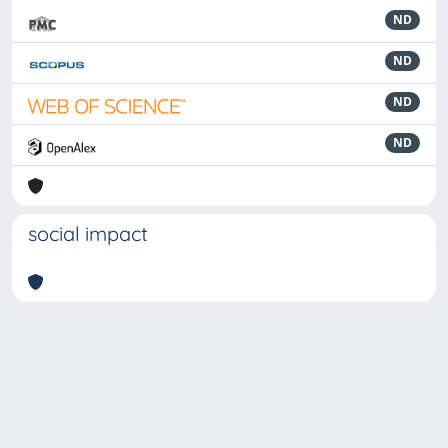
ND
ND
ND
ND
social impact