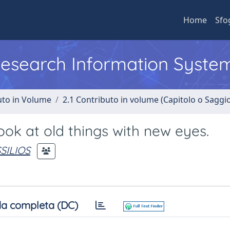
Home
Sfo
 Research Information Syste
uto in Volume
2.1 Contributo in volume (Capitolo o Saggi
ok at old things with new eyes.
SILIOS
a completa (DC)