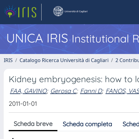
UNICA IRIS
Institutional
IRIS
Catalogo Ricerca Università di Cagliari
2 Contrib
Kidney embryogenesis: how to lo
FAA, GAVINO
;
Gerosa C
;
Fanni D
;
FANOS, VAS
2011-01-01
Scheda breve
Scheda completa
Sched