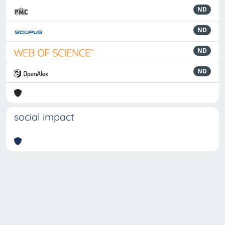
ND
ND
ND
ND
social impact