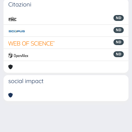
Citazioni
ND
ND
ND
ND
social impact