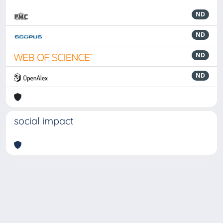
ND
ND
ND
ND
social impact