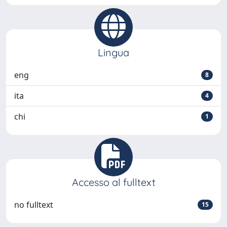
Lingua
eng
8
ita
4
chi
1
Accesso al fulltext
no fulltext
15