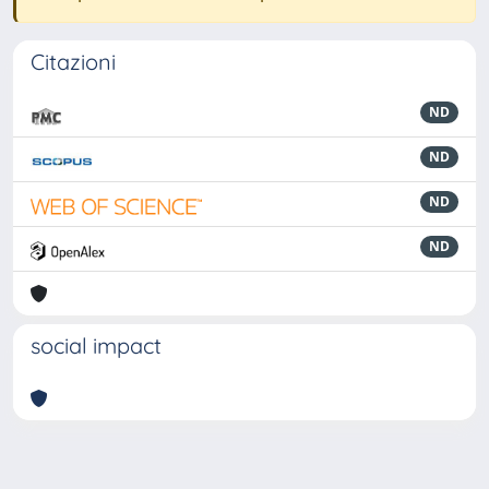
Citazioni
ND
ND
ND
ND
social impact