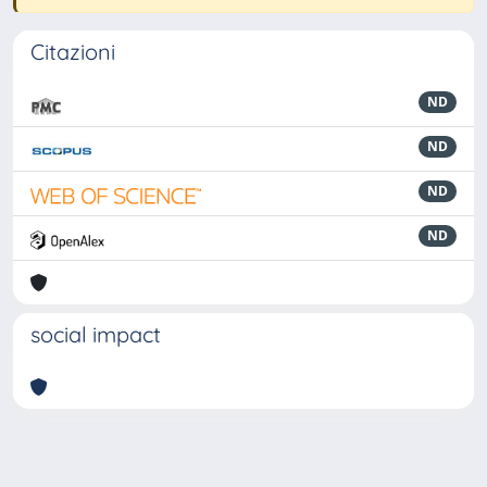
Citazioni
ND
ND
ND
ND
social impact