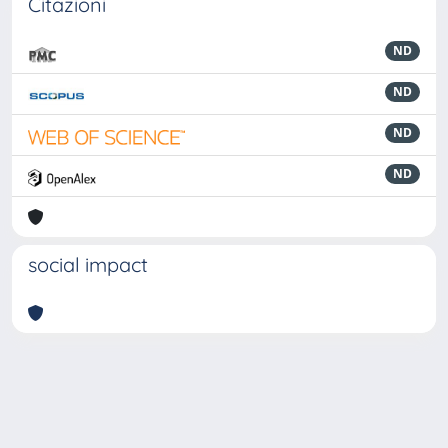
Citazioni
ND
ND
ND
ND
social impact