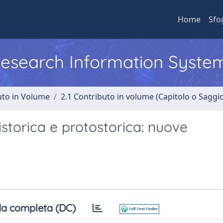
Home
Sfo
 Research Information Syste
uto in Volume
2.1 Contributo in volume (Capitolo o Saggi
reistorica e protostorica: nuove
a completa (DC)