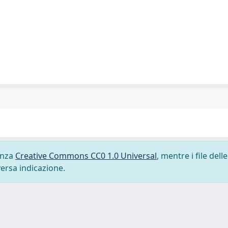
cenza
Creative Commons CC0 1.0 Universal
, mentre i file delle
versa indicazione.