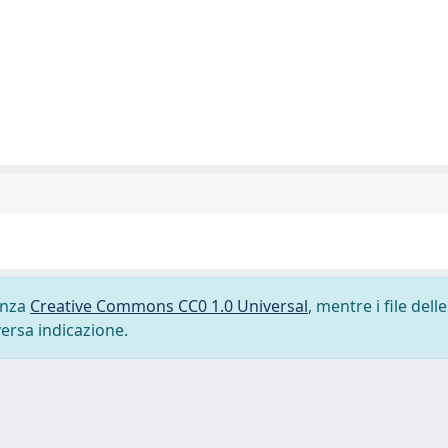
cenza
Creative Commons CC0 1.0 Universal
, mentre i file delle
versa indicazione.