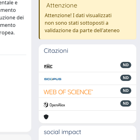
entale e
Attenzione
damento
Attenzione! I dati visualizzati
buzione dei
non sono stati sottoposti a
inamento
validazione da parte dell'ateneo
uropea.
Citazioni
ND
ND
ND
ND
social impact