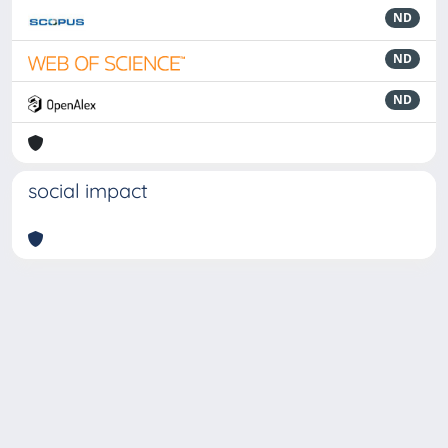
ND
ND
ND
social impact
Powered by
IRIS
-
about IRIS
-
Utilizzo dei cookie
-
Privacy
Copyright © 2026