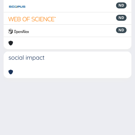
ND
ND
ND
social impact
Powered by
IRIS
-
about IRIS
-
Utilizzo dei cookie
-
Privacy
Copyright © 2026