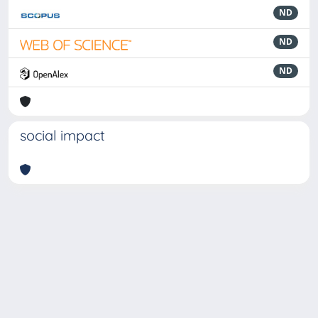
ND
ND
ND
social impact
Powered by
IRIS
-
about IRIS
-
Utilizzo dei cookie
-
Privacy
Copyright © 2026