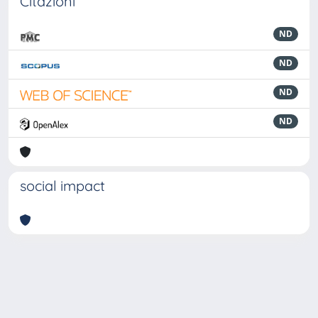
Citazioni
ND
ND
ND
ND
social impact