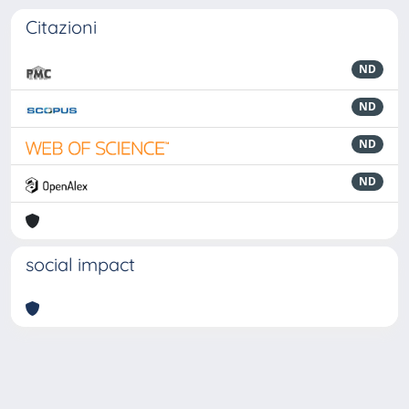
Citazioni
ND
ND
ND
ND
social impact