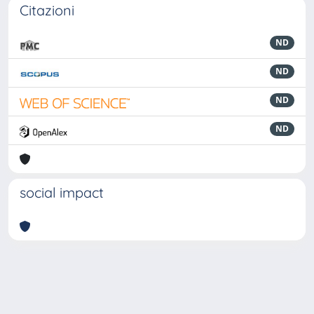
Citazioni
ND
ND
ND
ND
social impact