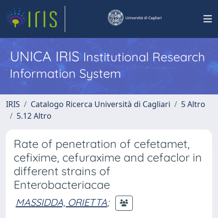
UNICA IRIS
Institutional Research
Information System
IRIS
Catalogo Ricerca Università di Cagliari
5 Altro
5.12 Altro
Rate of penetration of cefetamet,
cefixime, cefuraxime and cefaclor in
different strains of
Enterobacteriacae
MASSIDDA, ORIETTA
;