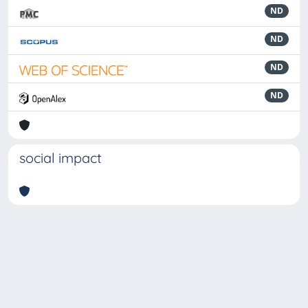
ND
ND
ND
ND
social impact