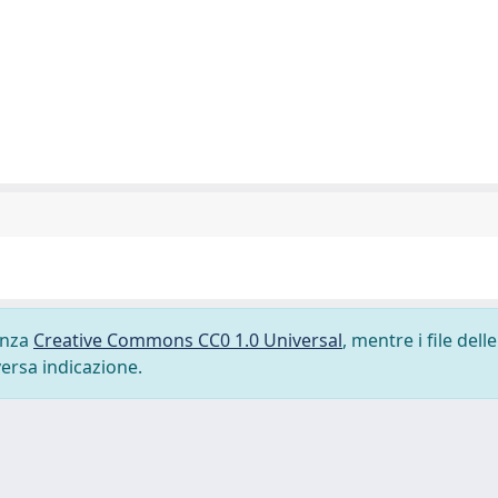
cenza
Creative Commons CC0 1.0 Universal
, mentre i file delle
versa indicazione.