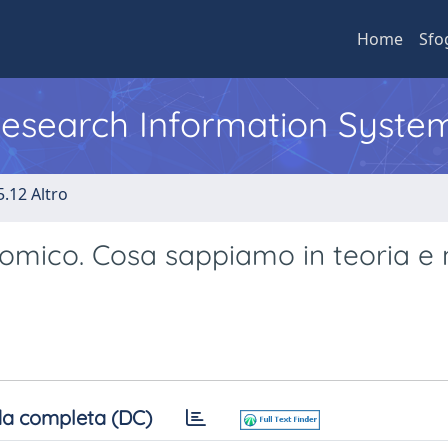
Home
Sfo
 Research Information Syste
5.12 Altro
omico. Cosa sappiamo in teoria e 
a completa (DC)