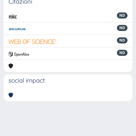
Citazioni
ND
ND
ND
ND
social impact