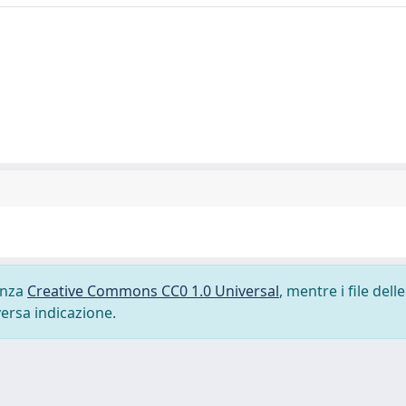
cenza
Creative Commons CC0 1.0 Universal
, mentre i file delle
versa indicazione.