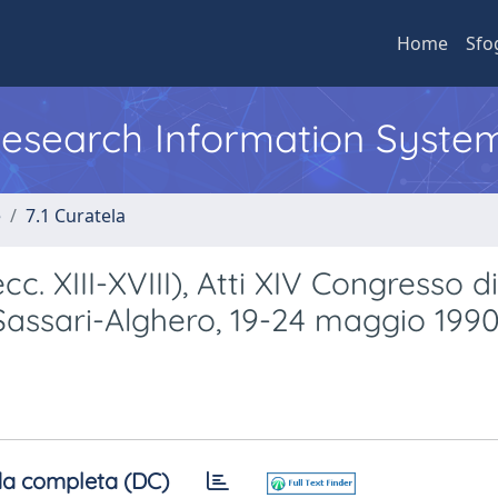
Home
Sfo
 Research Information Syste
e
7.1 Curatela
c. XIII-XVIII), Atti XIV Congresso di
Sassari-Alghero, 19-24 maggio 1990
a completa (DC)