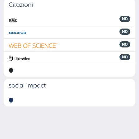
Citazioni
ND
ND
ND
ND
social impact