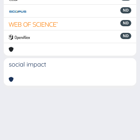
ND
ND
ND
social impact
Powered by
IRIS
-
about IRIS
-