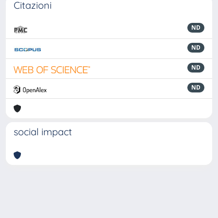
Citazioni
ND
ND
ND
ND
social impact