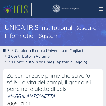
UNICA IRIS
Institutional Research
Information System
IRIS
Catalogo Ricerca Università di Cagliari
2 Contributo in Volume
2.1 Contributo in volume (Capitolo o Saggio)
Zë cumënzavë primë chë scivë ‘o
sólë. La vita dei campi, il grano e il
pane nel dialetto di Jelsi
MARRA, ANTONIETTA
2005-01-01