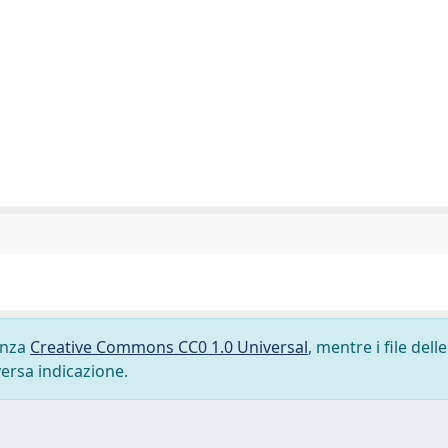
cenza
Creative Commons CC0 1.0 Universal
, mentre i file delle
versa indicazione.