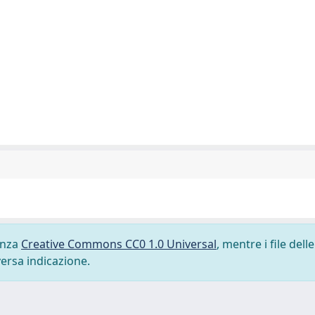
cenza
Creative Commons CC0 1.0 Universal
, mentre i file delle
versa indicazione.