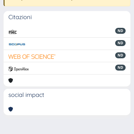
Citazioni
ND
ND
ND
ND
social impact