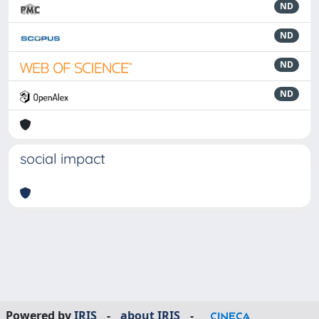
ND
ND
ND
ND
social impact
Powered by
IRIS
-
about IRIS
-