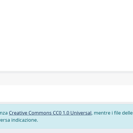
cenza
Creative Commons CC0 1.0 Universal
, mentre i file delle
versa indicazione.