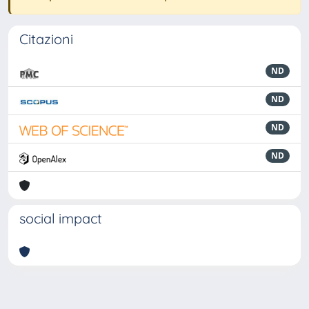
Citazioni
ND
ND
ND
ND
social impact