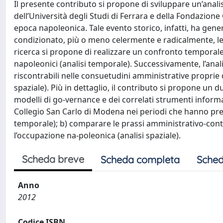
Il presente contributo si propone di sviluppare un’anal
dell’Università degli Studi di Ferrara e della Fondazion
epoca napoleonica. Tale evento storico, infatti, ha gene
condizionato, più o meno celermente e radicalmente, le 
ricerca si propone di realizzare un confronto temporale 
napoleonici (analisi temporale). Successivamente, l’analis
riscontrabili nelle consuetudini amministrative proprie 
spaziale). Più in dettaglio, il contributo si propone un du
modelli di go-vernance e dei correlati strumenti informat
Collegio San Carlo di Modena nei periodi che hanno prec
temporale); b) comparare le prassi amministrativo-contab
l’occupazione na-poleonica (analisi spaziale).
Scheda breve
Scheda completa
Sched
Anno
2012
Codice ISBN