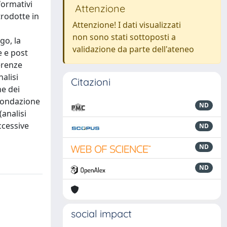
formativi
Attenzione
trodotte in
Attenzione! I dati visualizzati
non sono stati sottoposti a
go, la
validazione da parte dell'ateneo
e e post
ferenze
alisi
Citazioni
ne dei
 Fondazione
ND
analisi
ccessive
ND
ND
ND
social impact