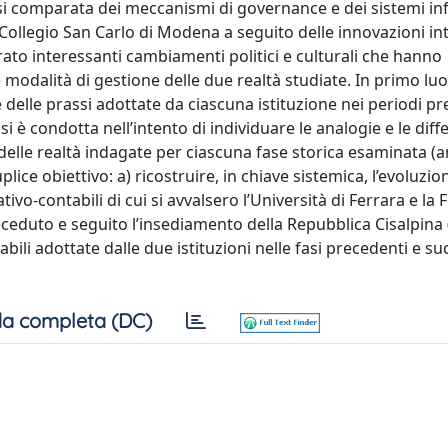
isi comparata dei meccanismi di governance e dei sistemi in
e Collegio San Carlo di Modena a seguito delle innovazioni in
rato interessanti cambiamenti politici e culturali che hanno
modalità di gestione delle due realtà studiate. In primo luo
delle prassi adottate da ciascuna istituzione nei periodi pr
i è condotta nell’intento di individuare le analogie e le dif
delle realtà indagate per ciascuna fase storica esaminata (an
plice obiettivo: a) ricostruire, in chiave sistemica, l’evoluzio
ivo-contabili di cui si avvalsero l’Università di Ferrara e la
eduto e seguito l’insediamento della Repubblica Cisalpina (
ili adottate dalle due istituzioni nelle fasi precedenti e su
a completa (DC)