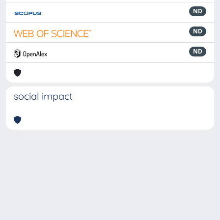
ND
ND
ND
social impact
Powered by
IRIS
-
about IRIS
-
Utilizzo dei cookie
-
Privacy
Copyright © 2026