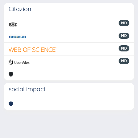
Citazioni
ND
ND
ND
ND
social impact