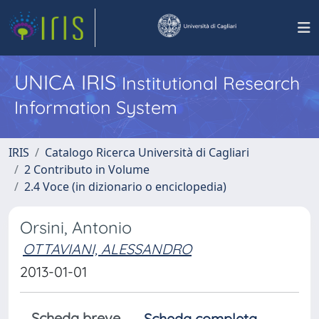
UNICA IRIS
Institutional Research
Information System
IRIS
Catalogo Ricerca Università di Cagliari
2 Contributo in Volume
2.4 Voce (in dizionario o enciclopedia)
Orsini, Antonio
OTTAVIANI, ALESSANDRO
2013-01-01
Scheda breve
Scheda completa