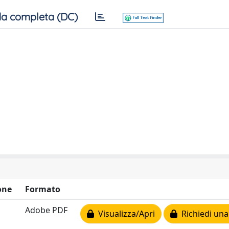
a completa (DC)
one
Formato
Adobe PDF
Visualizza/Apri
Richiedi una