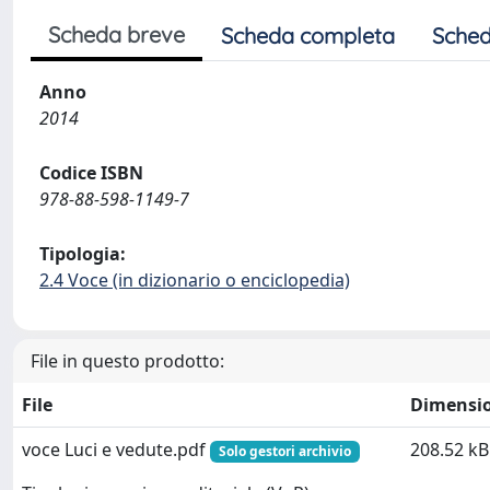
Scheda breve
Scheda completa
Sched
Anno
2014
Codice ISBN
978-88-598-1149-7
Tipologia:
2.4 Voce (in dizionario o enciclopedia)
File in questo prodotto:
File
Dimensi
voce Luci e vedute.pdf
208.52 kB
Solo gestori archivio