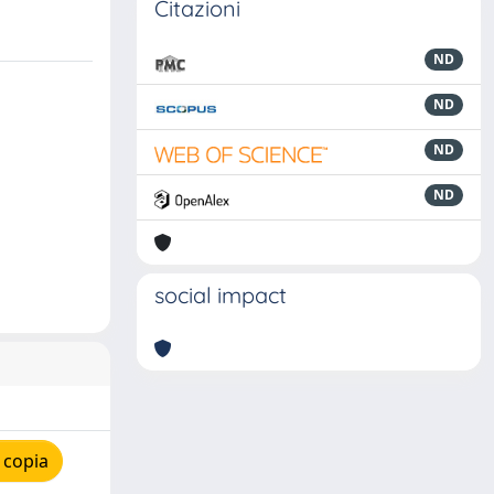
Citazioni
ND
ND
ND
ND
social impact
 copia