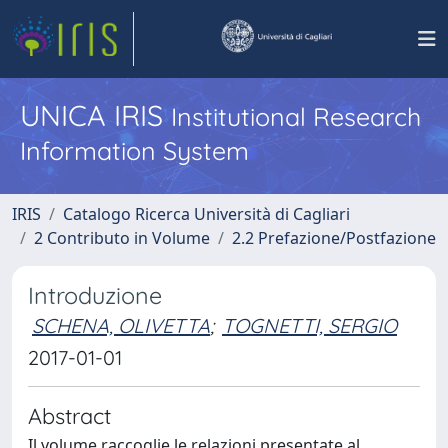
UNICA IRIS
Institutional Research
Information System
IRIS
Catalogo Ricerca Università di Cagliari
2 Contributo in Volume
2.2 Prefazione/Postfazione
Introduzione
SCHENA, OLIVETTA
;
TOGNETTI, SERGIO
2017-01-01
Abstract
Il volume raccoglie le relazioni presentate al