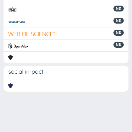
ND
ND
ND
ND
social impact