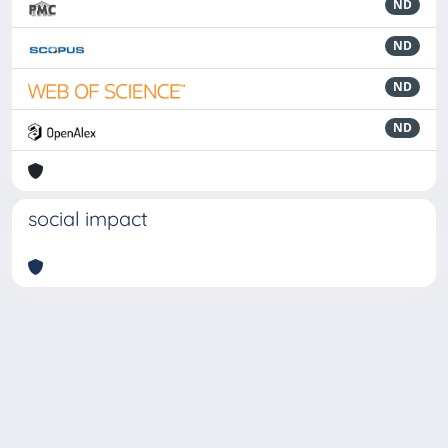
ND
ND
ND
ND
social impact
Powered by
IRIS
-
about IRIS
-