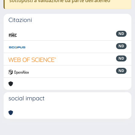
sottoposti a validazione da parte dell'ateneo
Citazioni
ND
ND
ND
ND
social impact