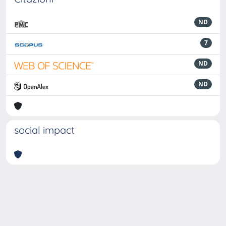
ND
7
ND
ND
social impact