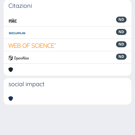
Citazioni
ND
ND
ND
ND
social impact