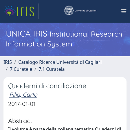
UNICA IRIS
Institutional Research
Information System
IRIS
Catalogo Ricerca Università di Cagliari
7 Curatele
7.1 Curatela
Quaderni di conciliazione
Pilia, Carlo
2017-01-01
Abstract
Il volume è parte della collana tematica Quaderni di