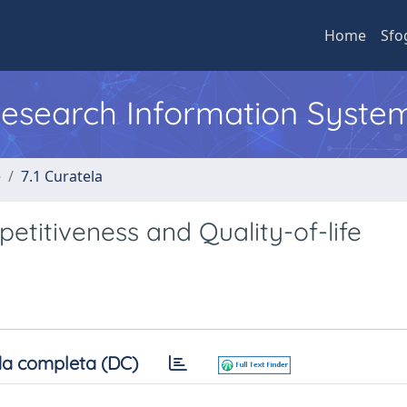
Home
Sfo
 Research Information Syste
e
7.1 Curatela
etitiveness and Quality-of-life
a completa (DC)