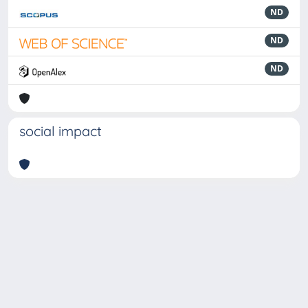
ND
ND
ND
social impact
Powered by
IRIS
-
about IRIS
-
Utilizzo dei cookie
-
Privacy
Copyright © 2026