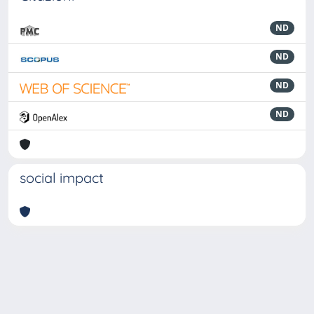
ND
ND
ND
ND
social impact