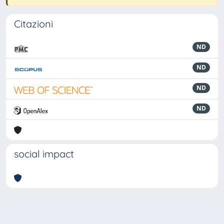
Citazioni
ND
ND
ND
ND
social impact